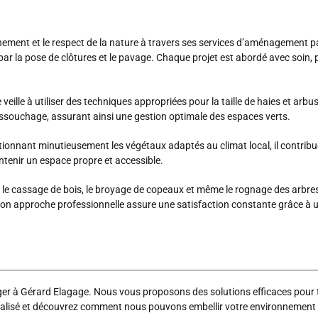
ment et le respect de la nature à travers ses services d’aménagement pa
 par la pose de clôtures et le pavage. Chaque projet est abordé avec soin, 
eille à utiliser des techniques appropriées pour la taille de haies et arbus
dessouchage, assurant ainsi une gestion optimale des espaces verts.
ctionnant minutieusement les végétaux adaptés au climat local, il contrib
ntenir un espace propre et accessible.
 le cassage de bois, le broyage de copeaux et même le rognage des arbres
l. Son approche professionnelle assure une satisfaction constante grâce 
 à Gérard Elagage. Nous vous proposons des solutions efficaces pour tr
alisé et découvrez comment nous pouvons embellir votre environnement ext