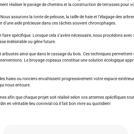
t réaliser le pavage de chemins et la construction de terrasses pour vous
. Nous assurons la tonte de pelouse, la taille de haie et l’élagage des arbr
cier d’une aide précieuse dans ces tâches souvent chronophages.
ir-faire spécifique. Lorsque cela s’avère nécessaire, nous procédons ave
sse indésirable ou gêne future.
t arbustes ainsi que dans le cassage du bois. Ces techniques permettent
nterventions. Le broyage copeaux constitue une solution écologique appréci
es haies ou ronciers envahissent progressivement votre espace extérieur.
qui nous entoure.
es afin que chaque projet soit réalisé selon vos attentes spécifiques to
in en véritable lieu convivial où il fait bon vivre au quotidien!