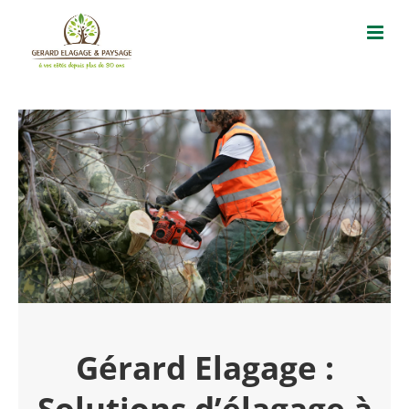
Passer
au
contenu
Gérard Elagage :
Solutions d’élagage à