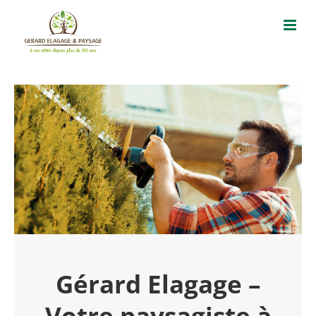
Passer
au
contenu
Gérard Elagage –
Votre paysagiste à