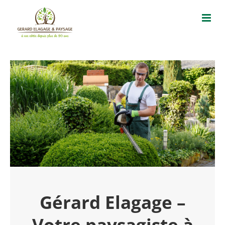
Passer
au
contenu
Gérard Elagage –
Votre paysagiste à